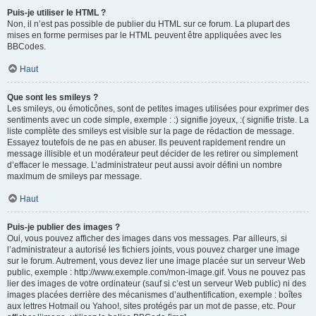
Puis-je utiliser le HTML ?
Non, il n’est pas possible de publier du HTML sur ce forum. La plupart des
mises en forme permises par le HTML peuvent être appliquées avec les
BBCodes.
Haut
Que sont les smileys ?
Les smileys, ou émoticônes, sont de petites images utilisées pour exprimer des
sentiments avec un code simple, exemple : :) signifie joyeux, :( signifie triste. La
liste complète des smileys est visible sur la page de rédaction de message.
Essayez toutefois de ne pas en abuser. Ils peuvent rapidement rendre un
message illisible et un modérateur peut décider de les retirer ou simplement
d’effacer le message. L’administrateur peut aussi avoir défini un nombre
maximum de smileys par message.
Haut
Puis-je publier des images ?
Oui, vous pouvez afficher des images dans vos messages. Par ailleurs, si
l’administrateur a autorisé les fichiers joints, vous pouvez charger une image
sur le forum. Autrement, vous devez lier une image placée sur un serveur Web
public, exemple : http://www.exemple.com/mon-image.gif. Vous ne pouvez pas
lier des images de votre ordinateur (sauf si c’est un serveur Web public) ni des
images placées derrière des mécanismes d’authentification, exemple : boîtes
aux lettres Hotmail ou Yahoo!, sites protégés par un mot de passe, etc. Pour