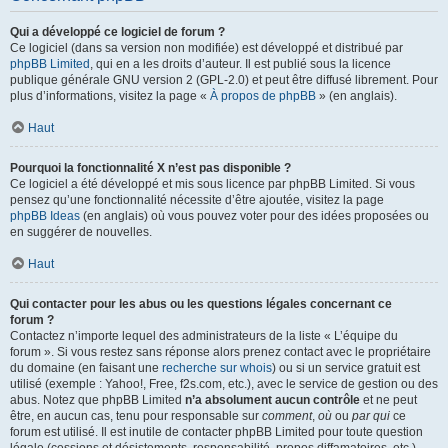
Qui a développé ce logiciel de forum ?
Ce logiciel (dans sa version non modifiée) est développé et distribué par
phpBB Limited
, qui en a les droits d’auteur. Il est publié sous la licence
publique générale GNU version 2 (GPL-2.0) et peut être diffusé librement. Pour
plus d’informations, visitez la page «
À propos de phpBB
» (en anglais).
Haut
Pourquoi la fonctionnalité X n’est pas disponible ?
Ce logiciel a été développé et mis sous licence par phpBB Limited. Si vous
pensez qu’une fonctionnalité nécessite d’être ajoutée, visitez la page
phpBB Ideas
(en anglais) où vous pouvez voter pour des idées proposées ou
en suggérer de nouvelles.
Haut
Qui contacter pour les abus ou les questions légales concernant ce
forum ?
Contactez n’importe lequel des administrateurs de la liste « L’équipe du
forum ». Si vous restez sans réponse alors prenez contact avec le propriétaire
du domaine (en faisant une
recherche sur whois
) ou si un service gratuit est
utilisé (exemple : Yahoo!, Free, f2s.com, etc.), avec le service de gestion ou des
abus. Notez que phpBB Limited
n’a absolument aucun contrôle
et ne peut
être, en aucun cas, tenu pour responsable sur
comment
,
où
ou
par qui
ce
forum est utilisé. Il est inutile de contacter phpBB Limited pour toute question