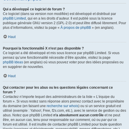
Qui a développé ce logiciel de forum ?
Ce logiciel (dans sa version non modifiée) est développé et distribué par
phpBB Limited
, qui en a les droits d’auteur. Il est publié sous la licence
publique générale GNU version 2 (GPL-2.0) et peut être diffusé librement. Pour
plus d’informations, visitez la page «
À propos de phpBB
» (en anglais).
Haut
Pourquoi la fonctionnalité X n’est pas disponible ?
Ce logiciel a été développé et mis sous licence par phpBB Limited. Si vous
pensez qu’une fonctionnalité nécessite d’être ajoutée, visitez la page
phpBB Ideas
(en anglais) où vous pouvez voter pour des idées proposées ou
en suggérer de nouvelles.
Haut
Qui contacter pour les abus ou les questions légales concernant ce
forum ?
Contactez n’importe lequel des administrateurs de la liste « L’équipe du
forum ». Si vous restez sans réponse alors prenez contact avec le propriétaire
du domaine (en faisant une
recherche sur whois
) ou si un service gratuit est
utilisé (exemple : Yahoo!, Free, f2s.com, etc.), avec le service de gestion ou des
abus. Notez que phpBB Limited
n’a absolument aucun contrôle
et ne peut
être, en aucun cas, tenu pour responsable sur
comment
,
où
ou
par qui
ce
forum est utilisé. Il est inutile de contacter phpBB Limited pour toute question