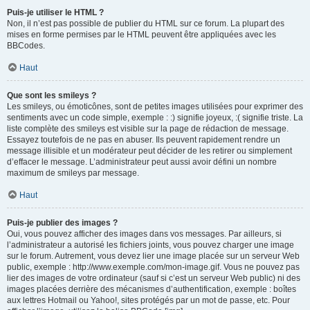
Puis-je utiliser le HTML ?
Non, il n’est pas possible de publier du HTML sur ce forum. La plupart des
mises en forme permises par le HTML peuvent être appliquées avec les
BBCodes.
Haut
Que sont les smileys ?
Les smileys, ou émoticônes, sont de petites images utilisées pour exprimer des
sentiments avec un code simple, exemple : :) signifie joyeux, :( signifie triste. La
liste complète des smileys est visible sur la page de rédaction de message.
Essayez toutefois de ne pas en abuser. Ils peuvent rapidement rendre un
message illisible et un modérateur peut décider de les retirer ou simplement
d’effacer le message. L’administrateur peut aussi avoir défini un nombre
maximum de smileys par message.
Haut
Puis-je publier des images ?
Oui, vous pouvez afficher des images dans vos messages. Par ailleurs, si
l’administrateur a autorisé les fichiers joints, vous pouvez charger une image
sur le forum. Autrement, vous devez lier une image placée sur un serveur Web
public, exemple : http://www.exemple.com/mon-image.gif. Vous ne pouvez pas
lier des images de votre ordinateur (sauf si c’est un serveur Web public) ni des
images placées derrière des mécanismes d’authentification, exemple : boîtes
aux lettres Hotmail ou Yahoo!, sites protégés par un mot de passe, etc. Pour