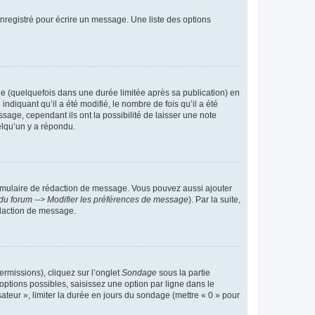
nregistré pour écrire un message. Une liste des options
 (quelquefois dans une durée limitée après sa publication) en
iquant qu’il a été modifié, le nombre de fois qu’il a été
sage, cependant ils ont la possibilité de laisser une note
elqu’un y a répondu.
rmulaire de rédaction de message. Vous pouvez aussi ajouter
du forum --> Modifier les préférences de message
). Par la suite,
daction de message.
ermissions), cliquez sur l’onglet
Sondage
sous la partie
ptions possibles, saisissez une option par ligne dans le
ateur », limiter la durée en jours du sondage (mettre « 0 » pour