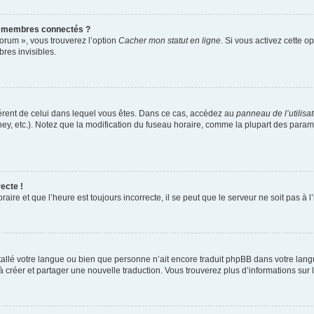
s membres connectés ?
forum », vous trouverez l’option
Cacher mon statut en ligne
. Si vous activez cette o
es invisibles.
ifférent de celui dans lequel vous êtes. Dans ce cas, accédez au
panneau de l’utilisa
ney, etc.). Notez que la modification du fuseau horaire, comme la plupart des para
ecte !
aire et que l’heure est toujours incorrecte, il se peut que le serveur ne soit pas à
installé votre langue ou bien que personne n’ait encore traduit phpBB dans votre l
s à créer et partager une nouvelle traduction. Vous trouverez plus d’informations sur l