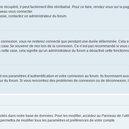
 récupéré, il peut facilement être réinitialisé. Pour ce faire, rendez vous sur la p
uveau vous connecter.
passe, contactez un administrateur du forum.
e connexion, vous ne resterez connecté que pendant une durée déterminée. Cela em
la case
Se souvenir de moi
lors de la connexion. Ce n’est pas recommandé si vous u
s cette case, cela signifie qu’un administrateur du forum a désactivé cette fonctionna
os paramètres d’authentification et votre connexion au forum. Ils fournissent aussi
teur du forum. Si vous rencontrez des problèmes de connexion ou de déconnexion, l
ockés dans notre base de données. Pour les modifier, accédez au
Panneau de l’util
 permettra de modifier tous les paramètres et préférences de votre compte.