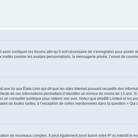
t avoir configuré les forums afin qu’il soit nécessaire de s’enregistrer pour poster
x invités comme les avatars personnalisés, la messagerie privée, l’envoi de courri
t une loi aux États-Unis qui dit que les sites Internet pouvant recueillir des infor
ollecte de ces informations permettant d’identifier un mineur de moins de 13 ans. S
tez un conseiller juridique pour obtenir son avis. Notez que phpBB Limited et les pr
gales de toutes sortes, à l’exception de celles mentionnées dans la question « Qui
réation de nouveaux comptes. Il peut également avoir banni votre IP ou interdit le no