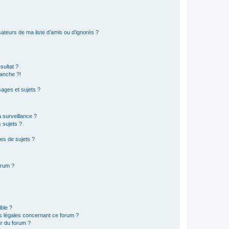
ateurs de ma liste d’amis ou d’ignorés ?
sultat ?
anche ?!
ages et sujets ?
a surveillance ?
 sujets ?
es de sujets ?
orum ?
ible ?
ns légales concernant ce forum ?
r du forum ?