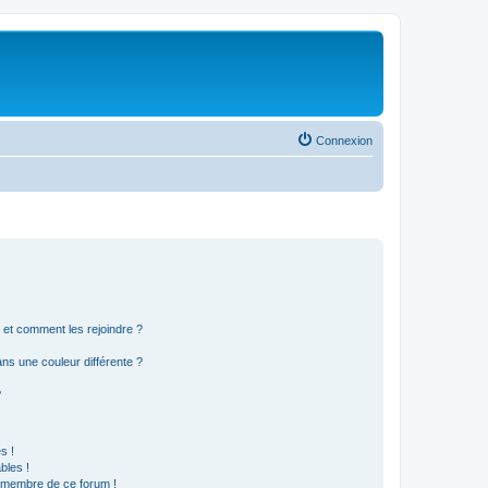
Connexion
s et comment les rejoindre ?
s une couleur différente ?
?
s !
bles !
n membre de ce forum !