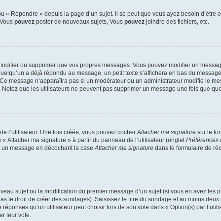
 « Répondre » depuis la page d’un sujet. Il se peut que vous ayez besoin d’être e
: Vous
pouvez
poster de nouveaux sujets, Vous
pouvez
joindre des fichiers, etc.
modifier ou supprimer que vos propres messages. Vous pouvez modifier un message
lqu’un a déjà répondu au message, un petit texte s’affichera en bas du message ind
n. Ce message n’apparaîtra pas si un modérateur ou un administrateur modifie le mes
ive. Notez que les utilisateurs ne peuvent pas supprimer un message une fois que qu
e l’utilisateur. Une fois créée, vous pouvez cocher
Attacher ma signature
sur le fo
 « Attacher ma signature » à partir du panneau de l’utilisateur (onglet
Préférences 
 à un message en décochant la case
Attacher ma signature
dans le formulaire de ré
ouveau sujet ou la modification du premier message d’un sujet (si vous en avez les p
 le droit de créer des sondages). Saisissez le titre du sondage et au moins deux o
onses qu’un utilisateur peut choisir lors de son vote dans « Option(s) par l’utilis
er leur vote.