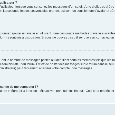
tilisateur ?
utilisateur lorsque vous consultez les messages d’un sujet. L’une d’elles peut êtr
rum. La seconde image, souvent plus grande, est connue sous le nom d’avatar et 
s pouvez ajouter un avatar en utilisant l’une des quatre méthodes d’avatar suivantes 
ont ils sont mis à disposition. Si vous ne pouvez pas utiliser d’avatar, contactez un
iquent le nombre de messages postés ou identifient certains membres tels que les 
ar l’administrateur du forum. Évitez de poster des messages sur le forum dans le seu
ministrateur) peut facilement abaisser votre compteur de messages.
mande de me connecter !?
re intégré (si la fonction a été activée par l’administrateur). Ceci pour empêcher l’u