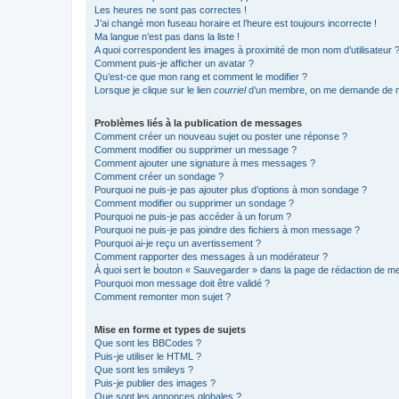
Les heures ne sont pas correctes !
J’ai changé mon fuseau horaire et l’heure est toujours incorrecte !
Ma langue n’est pas dans la liste !
A quoi correspondent les images à proximité de mon nom d’utilisateur 
Comment puis-je afficher un avatar ?
Qu’est-ce que mon rang et comment le modifier ?
Lorsque je clique sur le lien
courriel
d’un membre, on me demande de m
Problèmes liés à la publication de messages
Comment créer un nouveau sujet ou poster une réponse ?
Comment modifier ou supprimer un message ?
Comment ajouter une signature à mes messages ?
Comment créer un sondage ?
Pourquoi ne puis-je pas ajouter plus d’options à mon sondage ?
Comment modifier ou supprimer un sondage ?
Pourquoi ne puis-je pas accéder à un forum ?
Pourquoi ne puis-je pas joindre des fichiers à mon message ?
Pourquoi ai-je reçu un avertissement ?
Comment rapporter des messages à un modérateur ?
À quoi sert le bouton « Sauvegarder » dans la page de rédaction de 
Pourquoi mon message doit être validé ?
Comment remonter mon sujet ?
Mise en forme et types de sujets
Que sont les BBCodes ?
Puis-je utiliser le HTML ?
Que sont les smileys ?
Puis-je publier des images ?
Que sont les annonces globales ?