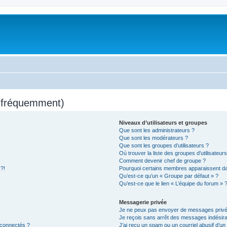
s fréquemment)
Niveaux d’utilisateurs et groupes
Que sont les administrateurs ?
Que sont les modérateurs ?
Que sont les groupes d’utilisateurs ?
Où trouver la liste des groupes d’utilisateur
Comment devenir chef de groupe ?
 ?!
Pourquoi certains membres apparaissent dan
Qu’est-ce qu’un « Groupe par défaut » ?
Qu’est-ce que le lien « L’équipe du forum » 
Messagerie privée
Je ne peux pas envoyer de messages privé
Je reçois sans arrêt des messages indésira
 connectés ?
J’ai reçu un spam ou un courriel abusif d’u