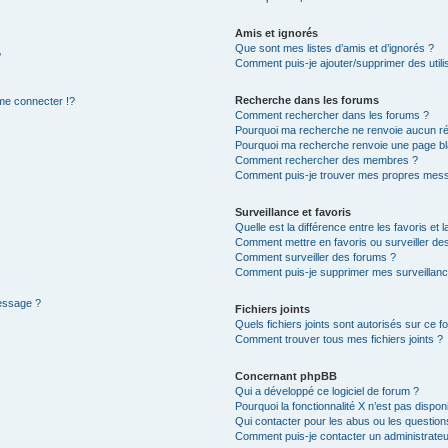
Amis et ignorés
Que sont mes listes d’amis et d’ignorés ?
?
Comment puis-je ajouter/supprimer des utilis
Recherche dans les forums
e connecter !?
Comment rechercher dans les forums ?
Pourquoi ma recherche ne renvoie aucun ré
Pourquoi ma recherche renvoie une page bl
Comment rechercher des membres ?
Comment puis-je trouver mes propres mess
Surveillance et favoris
Quelle est la différence entre les favoris et l
Comment mettre en favoris ou surveiller des
Comment surveiller des forums ?
Comment puis-je supprimer mes surveillanc
message ?
Fichiers joints
Quels fichiers joints sont autorisés sur ce f
Comment trouver tous mes fichiers joints ?
Concernant phpBB
Qui a développé ce logiciel de forum ?
Pourquoi la fonctionnalité X n’est pas dispon
Qui contacter pour les abus ou les questio
Comment puis-je contacter un administrateu