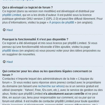
Qui a développé ce logiciel de forum ?
Ce logiciel (dans sa version non modifiée) est développé et distribué par
phpBB Limited
, qui en a les droits d’auteur. Il est publié sous la licence
publique générale GNU version 2 (GPL-2.0) et peut être diffusé librement. Pour
plus d’informations, visitez la page «
À propos de phpBB
» (en anglais).
Haut
Pourquoi la fonctionnalité X n’est pas disponible ?
Ce logiciel a été développé et mis sous licence par phpBB Limited. Si vous
pensez qu’une fonctionnalité nécessite d’être ajoutée, visitez la page
phpBB Ideas
(en anglais) où vous pouvez voter pour des idées proposées ou
en suggérer de nouvelles.
Haut
Qui contacter pour les abus ou les questions légales concernant ce
forum ?
Contactez n’importe lequel des administrateurs de la liste « L’équipe du
forum ». Si vous restez sans réponse alors prenez contact avec le propriétaire
du domaine (en faisant une
recherche sur whois
) ou si un service gratuit est
utilisé (exemple : Yahoo!, Free, f2s.com, etc.), avec le service de gestion ou des
abus. Notez que phpBB Limited
n’a absolument aucun contrôle
et ne peut
être, en aucun cas, tenu pour responsable sur
comment
,
où
ou
par qui
ce
forum est utilisé. Il est inutile de contacter phpBB Limited pour toute question