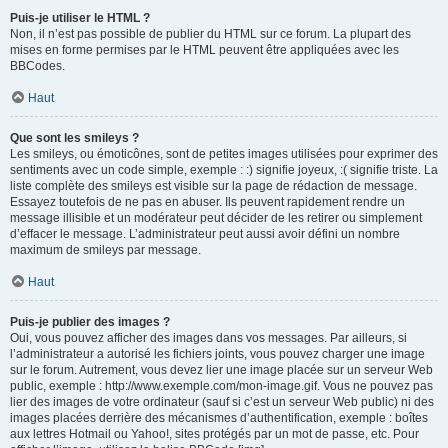
Puis-je utiliser le HTML ?
Non, il n’est pas possible de publier du HTML sur ce forum. La plupart des
mises en forme permises par le HTML peuvent être appliquées avec les
BBCodes.
Haut
Que sont les smileys ?
Les smileys, ou émoticônes, sont de petites images utilisées pour exprimer des
sentiments avec un code simple, exemple : :) signifie joyeux, :( signifie triste. La
liste complète des smileys est visible sur la page de rédaction de message.
Essayez toutefois de ne pas en abuser. Ils peuvent rapidement rendre un
message illisible et un modérateur peut décider de les retirer ou simplement
d’effacer le message. L’administrateur peut aussi avoir défini un nombre
maximum de smileys par message.
Haut
Puis-je publier des images ?
Oui, vous pouvez afficher des images dans vos messages. Par ailleurs, si
l’administrateur a autorisé les fichiers joints, vous pouvez charger une image
sur le forum. Autrement, vous devez lier une image placée sur un serveur Web
public, exemple : http://www.exemple.com/mon-image.gif. Vous ne pouvez pas
lier des images de votre ordinateur (sauf si c’est un serveur Web public) ni des
images placées derrière des mécanismes d’authentification, exemple : boîtes
aux lettres Hotmail ou Yahoo!, sites protégés par un mot de passe, etc. Pour