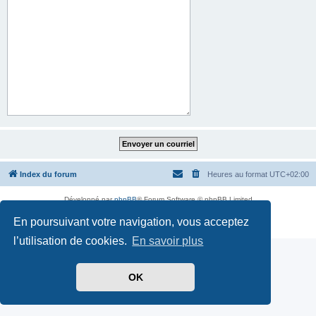
Index du forum
Heures au format
UTC+02:00
Développé par
phpBB
® Forum Software © phpBB Limited
Traduit par
phpBB-fr.com
En poursuivant votre navigation, vous acceptez
Confidentialité
|
Conditions
l’utilisation de cookies.
En savoir plus
OK