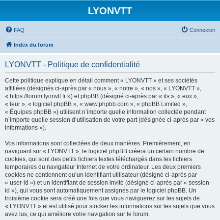
LYONVTT
FAQ
Connexion
Index du forum
LYONVTT - Politique de confidentialité
Cette politique explique en détail comment « LYONVTT » et ses sociétés
affiliées (désignés ci-après par « nous », « notre », « nos », « LYONVTT »,
« https://forum.lyonvtt.fr ») et phpBB (désigné ci-après par « ils », « eux »,
« leur », « logiciel phpBB », « www.phpbb.com », « phpBB Limited »,
« Équipes phpBB ») utilisent n’importe quelle information collectée pendant
n’importe quelle session d’utilisation de votre part (désignée ci-après par « vos
informations »).
Vos informations sont collectées de deux manières. Premièrement, en
naviguant sur « LYONVTT », le logiciel phpBB créera un certain nombre de
cookies, qui sont des petits fichiers textes téléchargés dans les fichiers
temporaires du navigateur Internet de votre ordinateur. Les deux premiers
cookies ne contiennent qu’un identifiant utilisateur (désigné ci-après par
« user-id ») et un identifiant de session invité (désigné ci-après par « session-
id »), qui vous sont automatiquement assignés par le logiciel phpBB. Un
troisième cookie sera créé une fois que vous naviguerez sur les sujets de
« LYONVTT » et est utilisé pour stocker les informations sur les sujets que vous
avez lus, ce qui améliore votre navigation sur le forum.