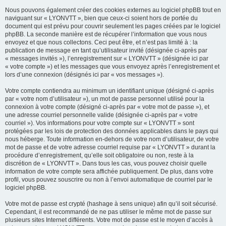
Nous pouvons également créer des cookies externes au logiciel phpBB tout en
naviguant sur « LYONVTT », bien que ceux-ci soient hors de portée du
document qui est prévu pour couvrir seulement les pages créées par le logiciel
phpBB. La seconde manière est de récupérer l’information que vous nous
envoyez et que nous collectons. Ceci peut être, et n’est pas limité à : la
publication de message en tant qu’utilisateur invité (désignée ci-après par
« messages invités »), l’enregistrement sur « LYONVTT » (désignée ici par
« votre compte ») et les messages que vous envoyez après l’enregistrement et
lors d’une connexion (désignés ici par « vos messages »).
Votre compte contiendra au minimum un identifiant unique (désigné ci-après
par « votre nom d’utilisateur »), un mot de passe personnel utilisé pour la
connexion à votre compte (désigné ci-après par « votre mot de passe »), et
une adresse courriel personnelle valide (désignée ci-après par « votre
courriel »). Vos informations pour votre compte sur « LYONVTT » sont
protégées par les lois de protection des données applicables dans le pays qui
nous héberge. Toute information en-dehors de votre nom d’utilisateur, de votre
mot de passe et de votre adresse courriel requise par « LYONVTT » durant la
procédure d’enregistrement, qu’elle soit obligatoire ou non, reste à la
discrétion de « LYONVTT ». Dans tous les cas, vous pouvez choisir quelle
information de votre compte sera affichée publiquement. De plus, dans votre
profil, vous pouvez souscrire ou non à l’envoi automatique de courriel par le
logiciel phpBB.
Votre mot de passe est crypté (hashage à sens unique) afin qu’il soit sécurisé.
Cependant, il est recommandé de ne pas utiliser le même mot de passe sur
plusieurs sites Internet différents. Votre mot de passe est le moyen d’accès à