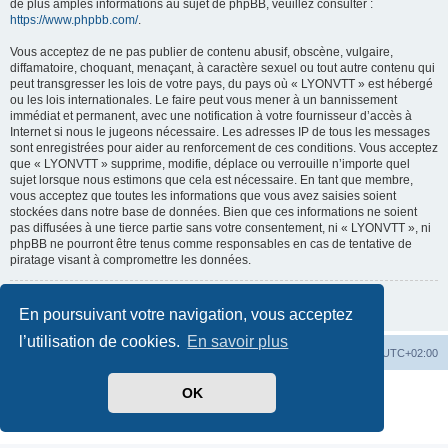
de plus amples informations au sujet de phpBB, veuillez consulter :
https://www.phpbb.com/
.
Vous acceptez de ne pas publier de contenu abusif, obscène, vulgaire,
diffamatoire, choquant, menaçant, à caractère sexuel ou tout autre contenu qui
peut transgresser les lois de votre pays, du pays où « LYONVTT » est hébergé
ou les lois internationales. Le faire peut vous mener à un bannissement
immédiat et permanent, avec une notification à votre fournisseur d’accès à
Internet si nous le jugeons nécessaire. Les adresses IP de tous les messages
sont enregistrées pour aider au renforcement de ces conditions. Vous acceptez
que « LYONVTT » supprime, modifie, déplace ou verrouille n’importe quel
sujet lorsque nous estimons que cela est nécessaire. En tant que membre,
vous acceptez que toutes les informations que vous avez saisies soient
stockées dans notre base de données. Bien que ces informations ne soient
pas diffusées à une tierce partie sans votre consentement, ni « LYONVTT », ni
phpBB ne pourront être tenus comme responsables en cas de tentative de
piratage visant à compromettre les données.
Retour à la page précédente
En poursuivant votre navigation, vous acceptez
l’utilisation de cookies.
En savoir plus
Index du forum
Heures au format
UTC+02:00
Développé par
phpBB
® Forum Software © phpBB Limited
OK
Traduit par
phpBB-fr.com
Confidentialité
|
Conditions