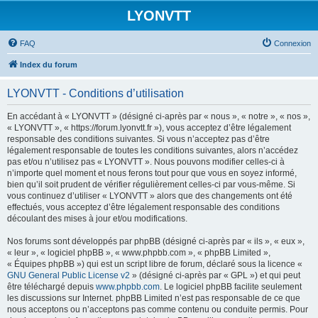
LYONVTT
FAQ
Connexion
Index du forum
LYONVTT - Conditions d’utilisation
En accédant à « LYONVTT » (désigné ci-après par « nous », « notre », « nos »,
« LYONVTT », « https://forum.lyonvtt.fr »), vous acceptez d’être légalement
responsable des conditions suivantes. Si vous n’acceptez pas d’être
légalement responsable de toutes les conditions suivantes, alors n’accédez
pas et/ou n’utilisez pas « LYONVTT ». Nous pouvons modifier celles-ci à
n’importe quel moment et nous ferons tout pour que vous en soyez informé,
bien qu’il soit prudent de vérifier régulièrement celles-ci par vous-même. Si
vous continuez d’utiliser « LYONVTT » alors que des changements ont été
effectués, vous acceptez d’être légalement responsable des conditions
découlant des mises à jour et/ou modifications.
Nos forums sont développés par phpBB (désigné ci-après par « ils », « eux »,
« leur », « logiciel phpBB », « www.phpbb.com », « phpBB Limited »,
« Équipes phpBB ») qui est un script libre de forum, déclaré sous la licence «
GNU General Public License v2
» (désigné ci-après par « GPL ») et qui peut
être téléchargé depuis
www.phpbb.com
. Le logiciel phpBB facilite seulement
les discussions sur Internet. phpBB Limited n’est pas responsable de ce que
nous acceptons ou n’acceptons pas comme contenu ou conduite permis. Pour